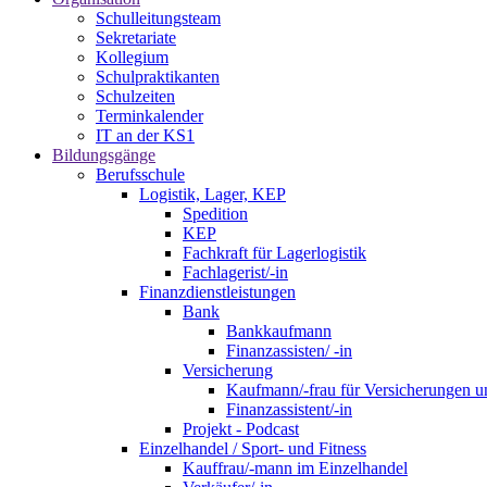
Schulleitungsteam
Sekretariate
Kollegium
Schulpraktikanten
Schulzeiten
Terminkalender
IT an der KS1
Bildungsgänge
Berufsschule
Logistik, Lager, KEP
Spedition
KEP
Fachkraft für Lagerlogistik
Fachlagerist/-in
Finanzdienstleistungen
Bank
Bankkaufmann
Finanzassisten/ -in
Versicherung
Kaufmann/-frau für Versicherungen u
Finanzassistent/-in
Projekt - Podcast
Einzelhandel / Sport- und Fitness
Kauffrau/-mann im Einzelhandel