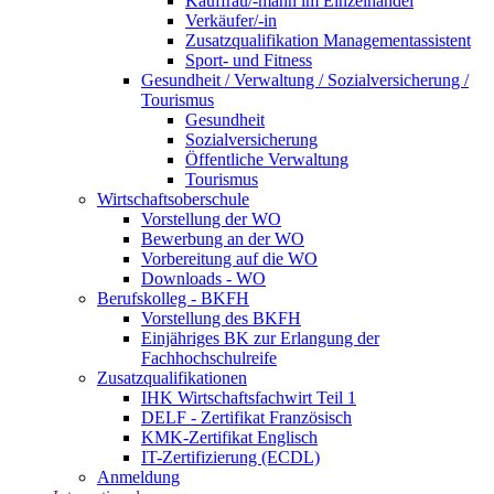
Kauffrau/-mann im Einzelhandel
Verkäufer/-in
Zusatzqualifikation Managementassistent
Sport- und Fitness
Gesundheit / Verwaltung / Sozialversicherung /
Tourismus
Gesundheit
Sozialversicherung
Öffentliche Verwaltung
Tourismus
Wirtschaftsoberschule
Vorstellung der WO
Bewerbung an der WO
Vorbereitung auf die WO
Downloads - WO
Berufskolleg - BKFH
Vorstellung des BKFH
Einjähriges BK zur Erlangung der
Fachhochschulreife
Zusatzqualifikationen
IHK Wirtschaftsfachwirt Teil 1
DELF - Zertifikat Französisch
KMK-Zertifikat Englisch
IT-Zertifizierung (ECDL)
Anmeldung