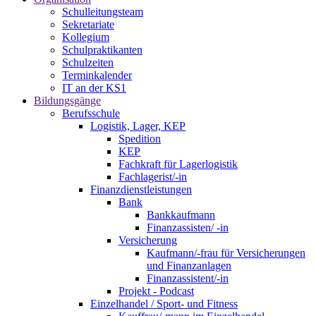
Schulleitungsteam
Sekretariate
Kollegium
Schulpraktikanten
Schulzeiten
Terminkalender
IT an der KS1
Bildungsgänge
Berufsschule
Logistik, Lager, KEP
Spedition
KEP
Fachkraft für Lagerlogistik
Fachlagerist/-in
Finanzdienstleistungen
Bank
Bankkaufmann
Finanzassisten/ -in
Versicherung
Kaufmann/-frau für Versicherungen
und Finanzanlagen
Finanzassistent/-in
Projekt - Podcast
Einzelhandel / Sport- und Fitness