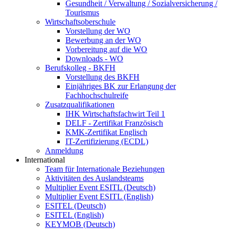
Gesundheit / Verwaltung / Sozialversicherung /
Tourismus
Wirtschaftsoberschule
Vorstellung der WO
Bewerbung an der WO
Vorbereitung auf die WO
Downloads - WO
Berufskolleg - BKFH
Vorstellung des BKFH
Einjähriges BK zur Erlangung der
Fachhochschulreife
Zusatzqualifikationen
IHK Wirtschaftsfachwirt Teil 1
DELF - Zertifikat Französisch
KMK-Zertifikat Englisch
IT-Zertifizierung (ECDL)
Anmeldung
International
Team für Internationale Beziehungen
Aktivitäten des Auslandsteams
Multiplier Event ESITL (Deutsch)
Multiplier Event ESITL (English)
ESITEL (Deutsch)
ESITEL (English)
KEYMOB (Deutsch)