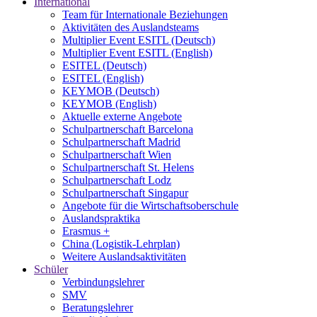
International
Team für Internationale Beziehungen
Aktivitäten des Auslandsteams
Multiplier Event ESITL (Deutsch)
Multiplier Event ESITL (English)
ESITEL (Deutsch)
ESITEL (English)
KEYMOB (Deutsch)
KEYMOB (English)
Aktuelle externe Angebote
Schulpartnerschaft Barcelona
Schulpartnerschaft Madrid
Schulpartnerschaft Wien
Schulpartnerschaft St. Helens
Schulpartnerschaft Lodz
Schulpartnerschaft Singapur
Angebote für die Wirtschaftsoberschule
Auslandspraktika
Erasmus +
China (Logistik-Lehrplan)
Weitere Auslandsaktivitäten
Schüler
Verbindungslehrer
SMV
Beratungslehrer