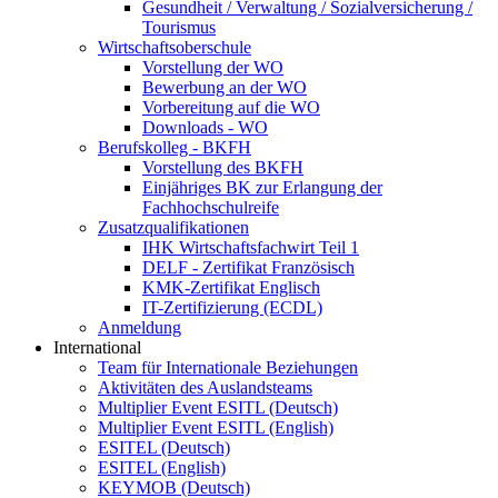
Gesundheit / Verwaltung / Sozialversicherung /
Tourismus
Wirtschaftsoberschule
Vorstellung der WO
Bewerbung an der WO
Vorbereitung auf die WO
Downloads - WO
Berufskolleg - BKFH
Vorstellung des BKFH
Einjähriges BK zur Erlangung der
Fachhochschulreife
Zusatzqualifikationen
IHK Wirtschaftsfachwirt Teil 1
DELF - Zertifikat Französisch
KMK-Zertifikat Englisch
IT-Zertifizierung (ECDL)
Anmeldung
International
Team für Internationale Beziehungen
Aktivitäten des Auslandsteams
Multiplier Event ESITL (Deutsch)
Multiplier Event ESITL (English)
ESITEL (Deutsch)
ESITEL (English)
KEYMOB (Deutsch)