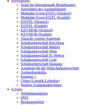
International
Team für Internationale Beziehungen
Aktivitäten des Auslandsteams
Multiplier Event ESITL (Deutsch)
Multiplier Event ESITL (English)
ESITEL (Deutsch)
ESITEL (English)
KEYMOB (Deutsch)
KEYMOB (English)
Aktuelle externe Angebote
Schulpartnerschaft Barcelona
Schulpartnerschaft Madrid
Schulpartnerschaft Wien
Schulpartnerschaft St. Helens
Schulpartnerschaft Lodz
Schulpartnerschaft Singapur
Angebote für die Wirtschaftsoberschule
Auslandspraktika
Erasmus +
China (Logistik-Lehrplan)
Weitere Auslandsaktivitäten
Schüler
Verbindungslehrer
SMV
Beratungslehrer