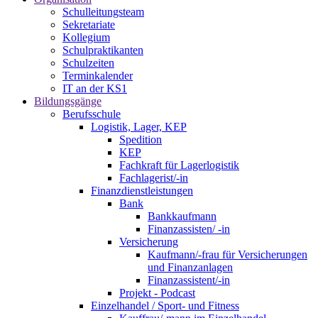
Schulleitungsteam
Sekretariate
Kollegium
Schulpraktikanten
Schulzeiten
Terminkalender
IT an der KS1
Bildungsgänge
Berufsschule
Logistik, Lager, KEP
Spedition
KEP
Fachkraft für Lagerlogistik
Fachlagerist/-in
Finanzdienstleistungen
Bank
Bankkaufmann
Finanzassisten/ -in
Versicherung
Kaufmann/-frau für Versicherungen
und Finanzanlagen
Finanzassistent/-in
Projekt - Podcast
Einzelhandel / Sport- und Fitness