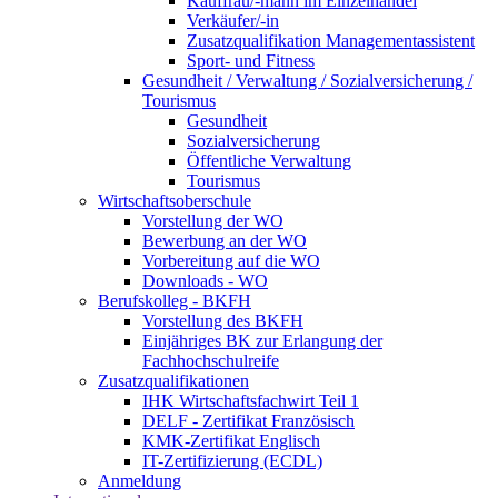
Kauffrau/-mann im Einzelhandel
Verkäufer/-in
Zusatzqualifikation Managementassistent
Sport- und Fitness
Gesundheit / Verwaltung / Sozialversicherung /
Tourismus
Gesundheit
Sozialversicherung
Öffentliche Verwaltung
Tourismus
Wirtschaftsoberschule
Vorstellung der WO
Bewerbung an der WO
Vorbereitung auf die WO
Downloads - WO
Berufskolleg - BKFH
Vorstellung des BKFH
Einjähriges BK zur Erlangung der
Fachhochschulreife
Zusatzqualifikationen
IHK Wirtschaftsfachwirt Teil 1
DELF - Zertifikat Französisch
KMK-Zertifikat Englisch
IT-Zertifizierung (ECDL)
Anmeldung