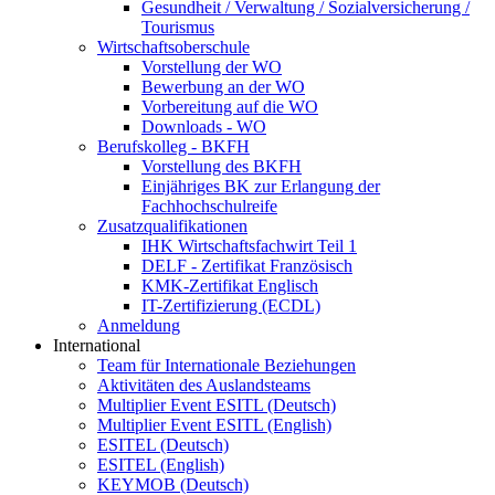
Gesundheit / Verwaltung / Sozialversicherung /
Tourismus
Wirtschaftsoberschule
Vorstellung der WO
Bewerbung an der WO
Vorbereitung auf die WO
Downloads - WO
Berufskolleg - BKFH
Vorstellung des BKFH
Einjähriges BK zur Erlangung der
Fachhochschulreife
Zusatzqualifikationen
IHK Wirtschaftsfachwirt Teil 1
DELF - Zertifikat Französisch
KMK-Zertifikat Englisch
IT-Zertifizierung (ECDL)
Anmeldung
International
Team für Internationale Beziehungen
Aktivitäten des Auslandsteams
Multiplier Event ESITL (Deutsch)
Multiplier Event ESITL (English)
ESITEL (Deutsch)
ESITEL (English)
KEYMOB (Deutsch)