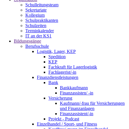
Schulleitungsteam
Sekretariate
Kollegium
Schulpraktikanten
Schulzeiten
Terminkalender
IT an der KS1
Bildungsgänge
Berufsschule
Logistik, Lager, KEP
Spedition
KEP
Fachkraft für Lagerlogistik
Fachlagerist/-in
Finanzdienstleistungen
Bank
Bankkaufmann
Finanzassisten/ -in
Versicherung
Kaufmann/-frau für Versicherungen
und Finanzanlagen
Finanzassistent/-in
Projekt - Podcast
Einzelhandel / Sport- und Fitness