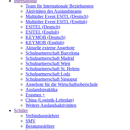
International
Team für Internationale Beziehungen
Aktivitäten des Auslandsteams
Multiplier Event ESITL (Deutsch)
Multiplier Event ESITL (English)
ESITEL (Deutsch)
ESITEL (English)
KEYMOB (Deutsch)
KEYMOB (English)
Aktuelle externe Angebote
Schulpartnerschaft Barcelona
Schulpartnerschaft Madrid
Schulpartnerschaft Wien
Schulpartnerschaft St. Helens
Schulpartnerschaft Lodz
Schulpartnerschaft Singapur
Angebote für die Wirtschaftsoberschule
Auslandspraktika
Erasmus +
China (Logistik-Lehrplan)
Weitere Auslandsaktivitäten
Schüler
Verbindungslehrer
SMV
Beratungslehrer