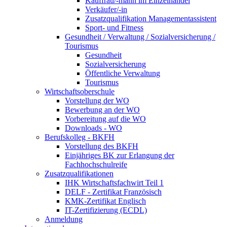
Kauffrau/-mann im Einzelhandel
Verkäufer/-in
Zusatzqualifikation Managementassistent
Sport- und Fitness
Gesundheit / Verwaltung / Sozialversicherung /
Tourismus
Gesundheit
Sozialversicherung
Öffentliche Verwaltung
Tourismus
Wirtschaftsoberschule
Vorstellung der WO
Bewerbung an der WO
Vorbereitung auf die WO
Downloads - WO
Berufskolleg - BKFH
Vorstellung des BKFH
Einjähriges BK zur Erlangung der
Fachhochschulreife
Zusatzqualifikationen
IHK Wirtschaftsfachwirt Teil 1
DELF - Zertifikat Französisch
KMK-Zertifikat Englisch
IT-Zertifizierung (ECDL)
Anmeldung