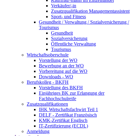
Kauffrau/-mann im Einzelhandel
Verkäufer/-in
Zusatzqualifikation Managementassistent
Sport- und Fitness
Gesundheit / Verwaltung / Sozialversicherung /
Tourismus
Gesundheit
Sozialversicherung
Öffentliche Verwaltung
Tourismus
Wirtschaftsoberschule
Vorstellung der WO
Bewerbung an der WO
Vorbereitung auf die WO
Downloads - WO
Berufskolleg - BKFH
Vorstellung des BKFH
Einjähriges BK zur Erlangung der
Fachhochschulreife
Zusatzqualifikationen
IHK Wirtschaftsfachwirt Teil 1
DELF - Zertifikat Französisch
KMK-Zertifikat Englisch
IT-Zertifizierung (ECDL)
Anmeldung