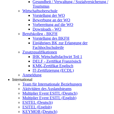
Gesundheit / Verwaltung / Sozialversicherung /
Tourismus
Wirtschaftsoberschule
Vorstellung der WO
Bewerbung an der WO
Vorbereitung auf die WO
Downloads - WO
Berufskolleg - BKFH
Vorstellung des BKFH
Einjähriges BK zur Erlangung der
Fachhochschulreife
Zusatzqualifikationen
IHK Wirtschaftsfachwirt Teil 1
DELF - Zertifikat Französisch
KMK-Zertifikat Englisch
IT-Zertifizierung (ECDL)
Anmeldung
International
Team für Internationale Beziehungen
Aktivitäten des Auslandsteams
Multiplier Event ESITL (Deutsch)
Multiplier Event ESITL (English)
ESITEL (Deutsch)
ESITEL (English)
KEYMOB (Deutsch)