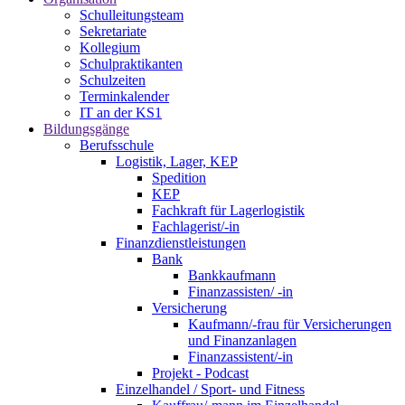
Schulleitungsteam
Sekretariate
Kollegium
Schulpraktikanten
Schulzeiten
Terminkalender
IT an der KS1
Bildungsgänge
Berufsschule
Logistik, Lager, KEP
Spedition
KEP
Fachkraft für Lagerlogistik
Fachlagerist/-in
Finanzdienstleistungen
Bank
Bankkaufmann
Finanzassisten/ -in
Versicherung
Kaufmann/-frau für Versicherungen
und Finanzanlagen
Finanzassistent/-in
Projekt - Podcast
Einzelhandel / Sport- und Fitness