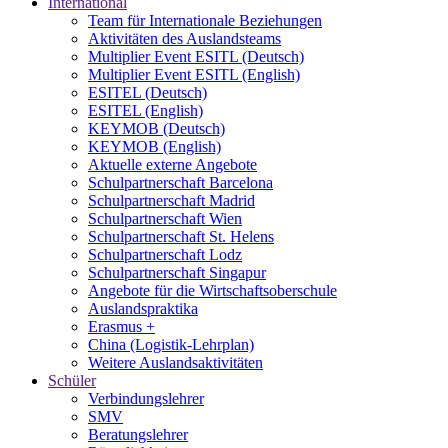
International
Team für Internationale Beziehungen
Aktivitäten des Auslandsteams
Multiplier Event ESITL (Deutsch)
Multiplier Event ESITL (English)
ESITEL (Deutsch)
ESITEL (English)
KEYMOB (Deutsch)
KEYMOB (English)
Aktuelle externe Angebote
Schulpartnerschaft Barcelona
Schulpartnerschaft Madrid
Schulpartnerschaft Wien
Schulpartnerschaft St. Helens
Schulpartnerschaft Lodz
Schulpartnerschaft Singapur
Angebote für die Wirtschaftsoberschule
Auslandspraktika
Erasmus +
China (Logistik-Lehrplan)
Weitere Auslandsaktivitäten
Schüler
Verbindungslehrer
SMV
Beratungslehrer