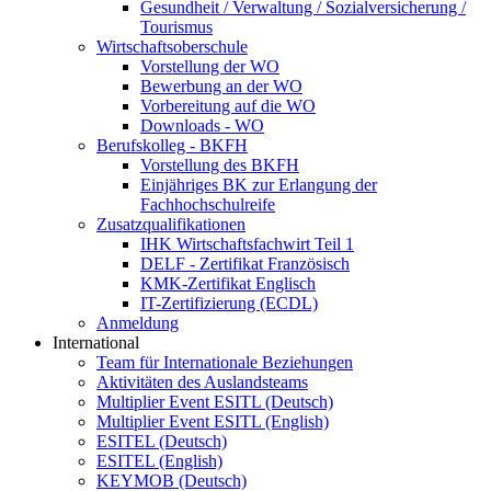
Gesundheit / Verwaltung / Sozialversicherung /
Tourismus
Wirtschaftsoberschule
Vorstellung der WO
Bewerbung an der WO
Vorbereitung auf die WO
Downloads - WO
Berufskolleg - BKFH
Vorstellung des BKFH
Einjähriges BK zur Erlangung der
Fachhochschulreife
Zusatzqualifikationen
IHK Wirtschaftsfachwirt Teil 1
DELF - Zertifikat Französisch
KMK-Zertifikat Englisch
IT-Zertifizierung (ECDL)
Anmeldung
International
Team für Internationale Beziehungen
Aktivitäten des Auslandsteams
Multiplier Event ESITL (Deutsch)
Multiplier Event ESITL (English)
ESITEL (Deutsch)
ESITEL (English)
KEYMOB (Deutsch)