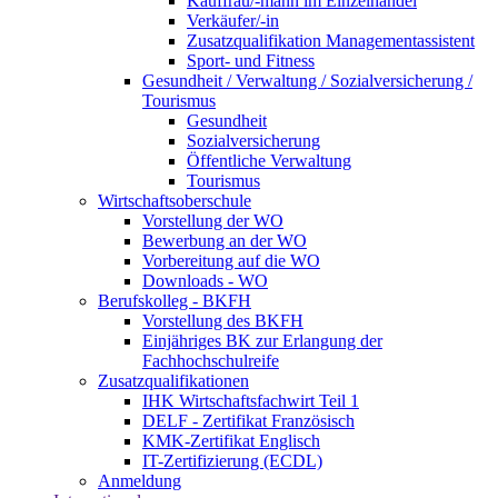
Kauffrau/-mann im Einzelhandel
Verkäufer/-in
Zusatzqualifikation Managementassistent
Sport- und Fitness
Gesundheit / Verwaltung / Sozialversicherung /
Tourismus
Gesundheit
Sozialversicherung
Öffentliche Verwaltung
Tourismus
Wirtschaftsoberschule
Vorstellung der WO
Bewerbung an der WO
Vorbereitung auf die WO
Downloads - WO
Berufskolleg - BKFH
Vorstellung des BKFH
Einjähriges BK zur Erlangung der
Fachhochschulreife
Zusatzqualifikationen
IHK Wirtschaftsfachwirt Teil 1
DELF - Zertifikat Französisch
KMK-Zertifikat Englisch
IT-Zertifizierung (ECDL)
Anmeldung