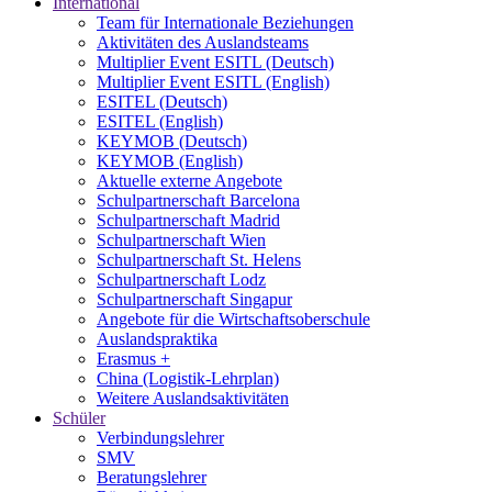
International
Team für Internationale Beziehungen
Aktivitäten des Auslandsteams
Multiplier Event ESITL (Deutsch)
Multiplier Event ESITL (English)
ESITEL (Deutsch)
ESITEL (English)
KEYMOB (Deutsch)
KEYMOB (English)
Aktuelle externe Angebote
Schulpartnerschaft Barcelona
Schulpartnerschaft Madrid
Schulpartnerschaft Wien
Schulpartnerschaft St. Helens
Schulpartnerschaft Lodz
Schulpartnerschaft Singapur
Angebote für die Wirtschaftsoberschule
Auslandspraktika
Erasmus +
China (Logistik-Lehrplan)
Weitere Auslandsaktivitäten
Schüler
Verbindungslehrer
SMV
Beratungslehrer