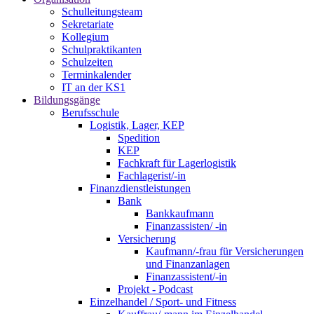
Schulleitungsteam
Sekretariate
Kollegium
Schulpraktikanten
Schulzeiten
Terminkalender
IT an der KS1
Bildungsgänge
Berufsschule
Logistik, Lager, KEP
Spedition
KEP
Fachkraft für Lagerlogistik
Fachlagerist/-in
Finanzdienstleistungen
Bank
Bankkaufmann
Finanzassisten/ -in
Versicherung
Kaufmann/-frau für Versicherungen
und Finanzanlagen
Finanzassistent/-in
Projekt - Podcast
Einzelhandel / Sport- und Fitness