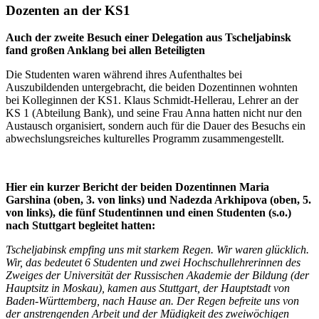
Dozenten an der KS1
Auch der zweite Besuch einer Delegation aus Tscheljabinsk
fand großen Anklang bei allen Beteiligten
Die Studenten waren während ihres Aufenthaltes bei
Auszubildenden untergebracht, die beiden Dozentinnen wohnten
bei Kolleginnen der KS1. Klaus Schmidt-Hellerau, Lehrer an der
KS 1 (Abteilung Bank), und seine Frau Anna hatten nicht nur den
Austausch organisiert, sondern auch für die Dauer des Besuchs ein
abwechslungsreiches kulturelles Programm zusammengestellt.
Hier ein kurzer Bericht der beiden Dozentinnen Maria
Garshina (oben, 3. von links) und Nadezda Arkhipova (oben, 5.
von links), die fünf Studentinnen und einen Studenten (s.o.)
nach Stuttgart begleitet hatten:
Tscheljabinsk empfing uns mit starkem Regen. Wir waren glücklich.
Wir, das bedeutet 6 Studenten und zwei Hochschullehrerinnen des
Zweiges der Universität der Russischen Akademie der Bildung (der
Hauptsitz in Moskau), kamen aus Stuttgart, der Hauptstadt von
Baden-Württemberg, nach Hause an. Der Regen befreite uns von
der anstrengenden Arbeit und der Müdigkeit des zweiwöchigen