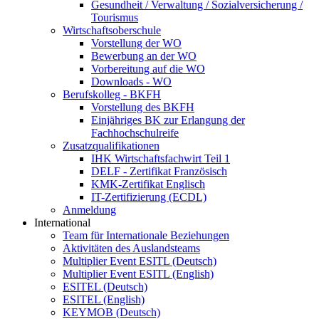
Gesundheit / Verwaltung / Sozialversicherung /
Tourismus
Wirtschaftsoberschule
Vorstellung der WO
Bewerbung an der WO
Vorbereitung auf die WO
Downloads - WO
Berufskolleg - BKFH
Vorstellung des BKFH
Einjähriges BK zur Erlangung der
Fachhochschulreife
Zusatzqualifikationen
IHK Wirtschaftsfachwirt Teil 1
DELF - Zertifikat Französisch
KMK-Zertifikat Englisch
IT-Zertifizierung (ECDL)
Anmeldung
International
Team für Internationale Beziehungen
Aktivitäten des Auslandsteams
Multiplier Event ESITL (Deutsch)
Multiplier Event ESITL (English)
ESITEL (Deutsch)
ESITEL (English)
KEYMOB (Deutsch)