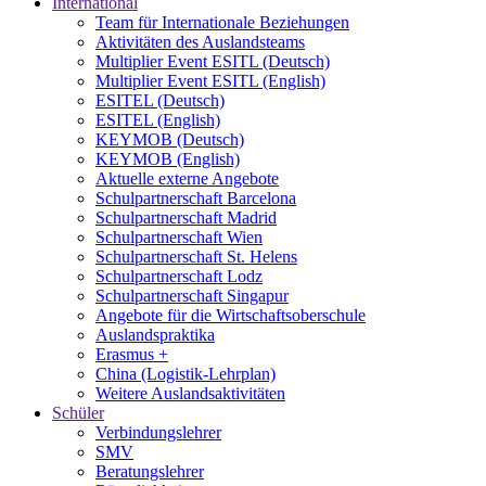
International
Team für Internationale Beziehungen
Aktivitäten des Auslandsteams
Multiplier Event ESITL (Deutsch)
Multiplier Event ESITL (English)
ESITEL (Deutsch)
ESITEL (English)
KEYMOB (Deutsch)
KEYMOB (English)
Aktuelle externe Angebote
Schulpartnerschaft Barcelona
Schulpartnerschaft Madrid
Schulpartnerschaft Wien
Schulpartnerschaft St. Helens
Schulpartnerschaft Lodz
Schulpartnerschaft Singapur
Angebote für die Wirtschaftsoberschule
Auslandspraktika
Erasmus +
China (Logistik-Lehrplan)
Weitere Auslandsaktivitäten
Schüler
Verbindungslehrer
SMV
Beratungslehrer