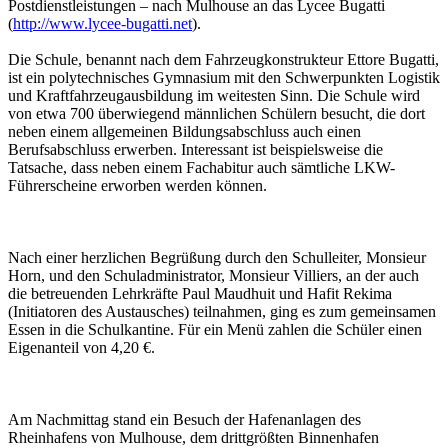
Postdienstleistungen – nach Mulhouse an das Lycee Bugatti
(
http://www.lycee-bugatti.net
).
Die Schule, benannt nach dem Fahrzeugkonstrukteur Ettore Bugatti,
ist ein polytechnisches Gymnasium mit den Schwerpunkten Logistik
und Kraftfahrzeugausbildung im weitesten Sinn. Die Schule wird
von etwa 700 überwiegend männlichen Schülern besucht, die dort
neben einem allgemeinen Bildungsabschluss auch einen
Berufsabschluss erwerben. Interessant ist beispielsweise die
Tatsache, dass neben einem Fachabitur auch sämtliche LKW-
Führerscheine erworben werden können.
Nach einer herzlichen Begrüßung durch den Schulleiter, Monsieur
Horn, und den Schuladministrator, Monsieur Villiers, an der auch
die betreuenden Lehrkräfte Paul Maudhuit und Hafit Rekima
(Initiatoren des Austausches) teilnahmen, ging es zum gemeinsamen
Essen in die Schulkantine. Für ein Menü zahlen die Schüler einen
Eigenanteil von 4,20 €.
Am Nachmittag stand ein Besuch der Hafenanlagen des
Rheinhafens von Mulhouse, dem drittgrößten Binnenhafen