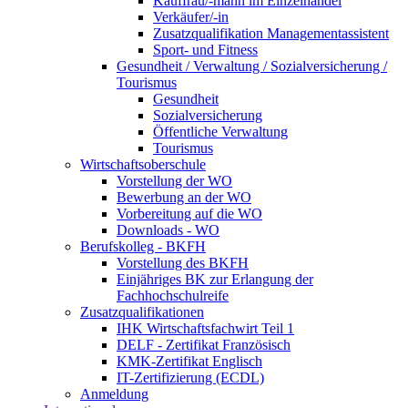
Kauffrau/-mann im Einzelhandel
Verkäufer/-in
Zusatzqualifikation Managementassistent
Sport- und Fitness
Gesundheit / Verwaltung / Sozialversicherung /
Tourismus
Gesundheit
Sozialversicherung
Öffentliche Verwaltung
Tourismus
Wirtschaftsoberschule
Vorstellung der WO
Bewerbung an der WO
Vorbereitung auf die WO
Downloads - WO
Berufskolleg - BKFH
Vorstellung des BKFH
Einjähriges BK zur Erlangung der
Fachhochschulreife
Zusatzqualifikationen
IHK Wirtschaftsfachwirt Teil 1
DELF - Zertifikat Französisch
KMK-Zertifikat Englisch
IT-Zertifizierung (ECDL)
Anmeldung