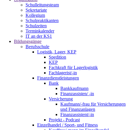
Schulleitungsteam
Sekretariate
Kollegium
Schulpraktikanten
Schulzeiten
Terminkalender
IT an der KS1
Bildungsgänge
Berufsschule
Logistik, Lager, KEP
Spedition
KEP
Fachkraft für Lagerlogistik
Fachlagerist/-in
Finanzdienstleistungen
Bank
Bankkaufmann
Finanzassisten/ -in
Versicherung
Kaufmann/-frau für Versicherungen
und Finanzanlagen
Finanzassistent/-in
Projekt - Podcast
Einzelhandel / Sport- und Fitness