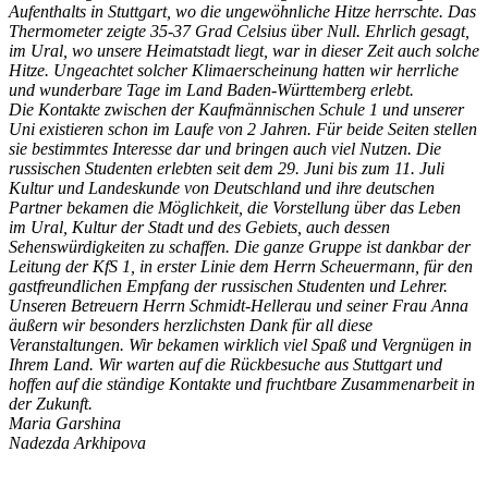
Aufenthalts in Stuttgart, wo die ungewöhnliche Hitze herrschte. Das
Thermometer zeigte 35-37 Grad Celsius über Null. Ehrlich gesagt,
im Ural, wo unsere Heimatstadt liegt, war in dieser Zeit auch solche
Hitze. Ungeachtet solcher Klimaerscheinung hatten wir herrliche
und wunderbare Tage im Land Baden-Württemberg erlebt.
Die Kontakte zwischen der Kaufmännischen Schule 1 und unserer
Uni existieren schon im Laufe von 2 Jahren. Für beide Seiten stellen
sie bestimmtes Interesse dar und bringen auch viel Nutzen. Die
russischen Studenten erlebten seit dem 29. Juni bis zum 11. Juli
Kultur und Landeskunde von Deutschland und ihre deutschen
Partner bekamen die Möglichkeit, die Vorstellung über das Leben
im Ural, Kultur der Stadt und des Gebiets, auch dessen
Sehenswürdigkeiten zu schaffen. Die ganze Gruppe ist dankbar der
Leitung der KfS 1, in erster Linie dem Herrn Scheuermann, für den
gastfreundlichen Empfang der russischen Studenten und Lehrer.
Unseren Betreuern Herrn Schmidt-Hellerau und seiner Frau Anna
äußern wir besonders herzlichsten Dank für all diese
Veranstaltungen. Wir bekamen wirklich viel Spaß und Vergnügen in
Ihrem Land. Wir warten auf die Rückbesuche aus Stuttgart und
hoffen auf die ständige Kontakte und fruchtbare Zusammenarbeit in
der Zukunft.
Maria Garshina
Nadezda Arkhipova