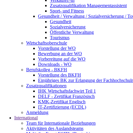
Verkäufer/-in
Zusatzqualifikation Managementassistent
Sport- und Fitness
Gesundheit / Verwaltung / Sozialversicherung / T
Gesundheit
Sozialversicherung
Öffentliche Verwaltung
Tourismus
Wirtschaftsoberschule
Vorstellung der WO
Bewerbung an der WO
Vorbereitung auf die WO
Downloads - WO
Berufskolleg - BKFH
Vorstellung des BKFH
Einjähriges BK zur Erlangung der Fachhochschulr
Zusatzqualifikationen
IHK Wirtschaftsfachwirt Teil 1
DELF - Zertifikat Französisch
KMK-Zertifikat Englisch
IT-Zertifizierung (ECDL)
Anmeldung
International
Team für Internationale Beziehungen
Aktivitäten des Auslandsteams