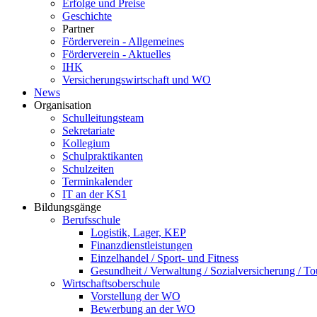
Erfolge und Preise
Geschichte
Partner
Förderverein - Allgemeines
Förderverein - Aktuelles
IHK
Versicherungswirtschaft und WO
News
Organisation
Schulleitungsteam
Sekretariate
Kollegium
Schulpraktikanten
Schulzeiten
Terminkalender
IT an der KS1
Bildungsgänge
Berufsschule
Logistik, Lager, KEP
Finanzdienstleistungen
Einzelhandel / Sport- und Fitness
Gesundheit / Verwaltung / Sozialversicherung / T
Wirtschaftsoberschule
Vorstellung der WO
Bewerbung an der WO