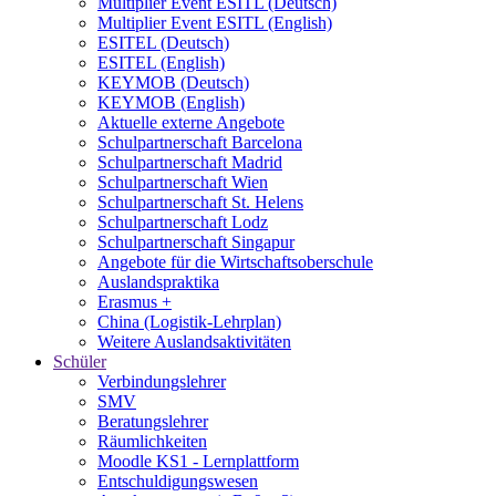
Multiplier Event ESITL (Deutsch)
Multiplier Event ESITL (English)
ESITEL (Deutsch)
ESITEL (English)
KEYMOB (Deutsch)
KEYMOB (English)
Aktuelle externe Angebote
Schulpartnerschaft Barcelona
Schulpartnerschaft Madrid
Schulpartnerschaft Wien
Schulpartnerschaft St. Helens
Schulpartnerschaft Lodz
Schulpartnerschaft Singapur
Angebote für die Wirtschaftsoberschule
Auslandspraktika
Erasmus +
China (Logistik-Lehrplan)
Weitere Auslandsaktivitäten
Schüler
Verbindungslehrer
SMV
Beratungslehrer
Räumlichkeiten
Moodle KS1 - Lernplattform
Entschuldigungswesen