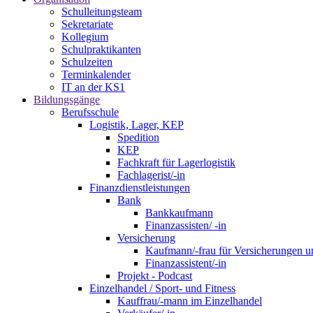
Schulleitungsteam
Sekretariate
Kollegium
Schulpraktikanten
Schulzeiten
Terminkalender
IT an der KS1
Bildungsgänge
Berufsschule
Logistik, Lager, KEP
Spedition
KEP
Fachkraft für Lagerlogistik
Fachlagerist/-in
Finanzdienstleistungen
Bank
Bankkaufmann
Finanzassisten/ -in
Versicherung
Kaufmann/-frau für Versicherungen u
Finanzassistent/-in
Projekt - Podcast
Einzelhandel / Sport- und Fitness
Kauffrau/-mann im Einzelhandel