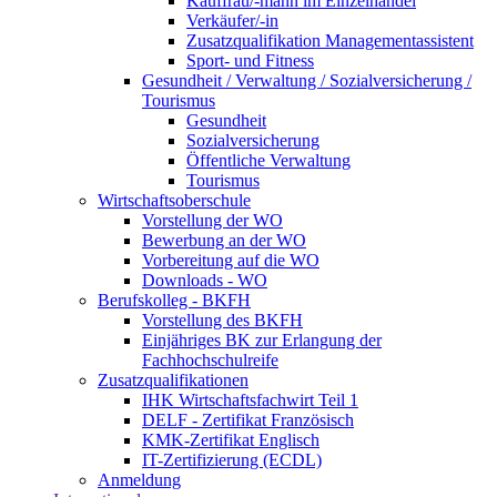
Kauffrau/-mann im Einzelhandel
Verkäufer/-in
Zusatzqualifikation Managementassistent
Sport- und Fitness
Gesundheit / Verwaltung / Sozialversicherung /
Tourismus
Gesundheit
Sozialversicherung
Öffentliche Verwaltung
Tourismus
Wirtschaftsoberschule
Vorstellung der WO
Bewerbung an der WO
Vorbereitung auf die WO
Downloads - WO
Berufskolleg - BKFH
Vorstellung des BKFH
Einjähriges BK zur Erlangung der
Fachhochschulreife
Zusatzqualifikationen
IHK Wirtschaftsfachwirt Teil 1
DELF - Zertifikat Französisch
KMK-Zertifikat Englisch
IT-Zertifizierung (ECDL)
Anmeldung