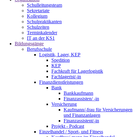
Schulleitungsteam
Sekretariate
Kollegium
Schulpraktikanten
Schulzeiten
Terminkalender
IT an der KS1
Bildungsgänge
Berufsschule
Logistik, Lager, KEP
Spedition
KEP
Fachkraft für Lagerlogistik
Fachlagerist/-in
Finanzdienstleistungen
Bank
Bankkaufmann
Finanzassisten/ -in
Versicherung
Kaufmann/-frau für Versicherungen
und Finanzanlagen
Finanzassistent/-in
Projekt - Podcast
Einzelhandel / Sport- und Fitness