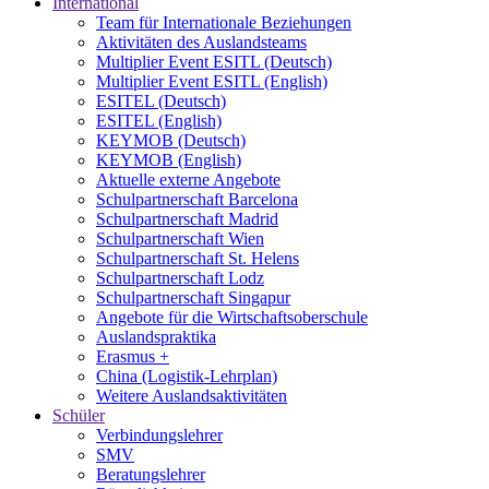
International
Team für Internationale Beziehungen
Aktivitäten des Auslandsteams
Multiplier Event ESITL (Deutsch)
Multiplier Event ESITL (English)
ESITEL (Deutsch)
ESITEL (English)
KEYMOB (Deutsch)
KEYMOB (English)
Aktuelle externe Angebote
Schulpartnerschaft Barcelona
Schulpartnerschaft Madrid
Schulpartnerschaft Wien
Schulpartnerschaft St. Helens
Schulpartnerschaft Lodz
Schulpartnerschaft Singapur
Angebote für die Wirtschaftsoberschule
Auslandspraktika
Erasmus +
China (Logistik-Lehrplan)
Weitere Auslandsaktivitäten
Schüler
Verbindungslehrer
SMV
Beratungslehrer