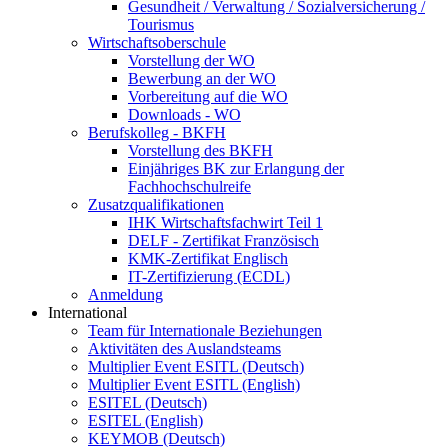
Gesundheit / Verwaltung / Sozialversicherung /
Tourismus
Wirtschaftsoberschule
Vorstellung der WO
Bewerbung an der WO
Vorbereitung auf die WO
Downloads - WO
Berufskolleg - BKFH
Vorstellung des BKFH
Einjähriges BK zur Erlangung der
Fachhochschulreife
Zusatzqualifikationen
IHK Wirtschaftsfachwirt Teil 1
DELF - Zertifikat Französisch
KMK-Zertifikat Englisch
IT-Zertifizierung (ECDL)
Anmeldung
International
Team für Internationale Beziehungen
Aktivitäten des Auslandsteams
Multiplier Event ESITL (Deutsch)
Multiplier Event ESITL (English)
ESITEL (Deutsch)
ESITEL (English)
KEYMOB (Deutsch)