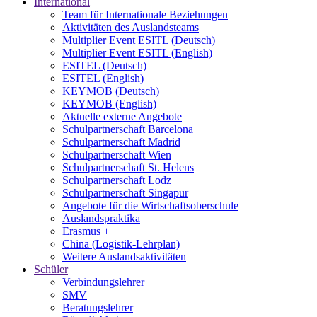
International
Team für Internationale Beziehungen
Aktivitäten des Auslandsteams
Multiplier Event ESITL (Deutsch)
Multiplier Event ESITL (English)
ESITEL (Deutsch)
ESITEL (English)
KEYMOB (Deutsch)
KEYMOB (English)
Aktuelle externe Angebote
Schulpartnerschaft Barcelona
Schulpartnerschaft Madrid
Schulpartnerschaft Wien
Schulpartnerschaft St. Helens
Schulpartnerschaft Lodz
Schulpartnerschaft Singapur
Angebote für die Wirtschaftsoberschule
Auslandspraktika
Erasmus +
China (Logistik-Lehrplan)
Weitere Auslandsaktivitäten
Schüler
Verbindungslehrer
SMV
Beratungslehrer