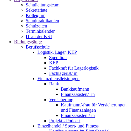
Schulleitungsteam
Sekretariate
Kollegium
Schulpraktikanten
Schulzeiten
Terminkalender
IT an der KS1
Bildungsgänge
Berufsschule
Logistik, Lager, KEP
Spedition
KEP
Fachkraft für Lagerlogistik
Fachlagerist/-in
Finanzdienstleistungen
Bank
Bankkaufmann
Finanzassisten/ -in
Versicherung
Kaufmann/-frau für Versicherungen
und Finanzanlagen
Finanzassistent/-in
Projekt - Podcast
Einzelhandel / Sport- und Fitness