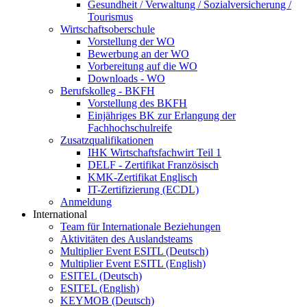
Gesundheit / Verwaltung / Sozialversicherung /
Tourismus
Wirtschaftsoberschule
Vorstellung der WO
Bewerbung an der WO
Vorbereitung auf die WO
Downloads - WO
Berufskolleg - BKFH
Vorstellung des BKFH
Einjähriges BK zur Erlangung der
Fachhochschulreife
Zusatzqualifikationen
IHK Wirtschaftsfachwirt Teil 1
DELF - Zertifikat Französisch
KMK-Zertifikat Englisch
IT-Zertifizierung (ECDL)
Anmeldung
International
Team für Internationale Beziehungen
Aktivitäten des Auslandsteams
Multiplier Event ESITL (Deutsch)
Multiplier Event ESITL (English)
ESITEL (Deutsch)
ESITEL (English)
KEYMOB (Deutsch)