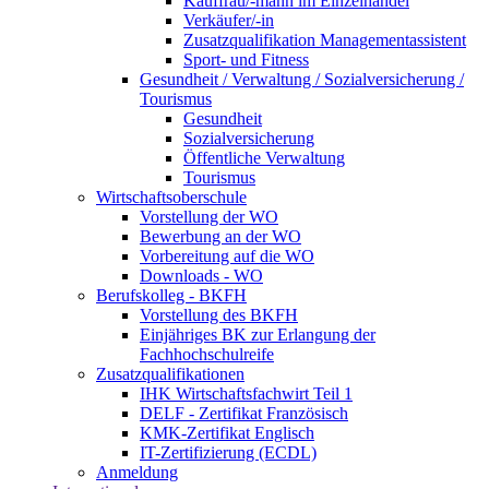
Kauffrau/-mann im Einzelhandel
Verkäufer/-in
Zusatzqualifikation Managementassistent
Sport- und Fitness
Gesundheit / Verwaltung / Sozialversicherung /
Tourismus
Gesundheit
Sozialversicherung
Öffentliche Verwaltung
Tourismus
Wirtschaftsoberschule
Vorstellung der WO
Bewerbung an der WO
Vorbereitung auf die WO
Downloads - WO
Berufskolleg - BKFH
Vorstellung des BKFH
Einjähriges BK zur Erlangung der
Fachhochschulreife
Zusatzqualifikationen
IHK Wirtschaftsfachwirt Teil 1
DELF - Zertifikat Französisch
KMK-Zertifikat Englisch
IT-Zertifizierung (ECDL)
Anmeldung