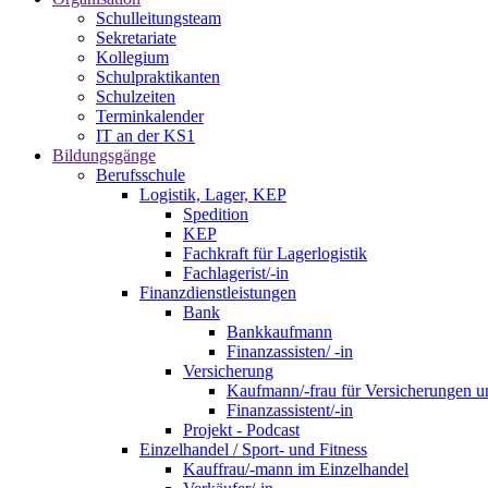
Schulleitungsteam
Sekretariate
Kollegium
Schulpraktikanten
Schulzeiten
Terminkalender
IT an der KS1
Bildungsgänge
Berufsschule
Logistik, Lager, KEP
Spedition
KEP
Fachkraft für Lagerlogistik
Fachlagerist/-in
Finanzdienstleistungen
Bank
Bankkaufmann
Finanzassisten/ -in
Versicherung
Kaufmann/-frau für Versicherungen u
Finanzassistent/-in
Projekt - Podcast
Einzelhandel / Sport- und Fitness
Kauffrau/-mann im Einzelhandel