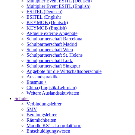
Multiplier Event ESITL (Deutsch)
Multiplier Event ESITL (English)
ESITEL (Deutsch)
ESITEL (English)
KEYMOB (Deutsch)
KEYMOB (English)
Aktuelle externe Angebote
Schulpartnerschaft Barcelona
Schulpartnerschaft Madrid
Schulpartnerschaft Wien
Schulpartnerschaft St. Helens
Schulpartnerschaft Lodz
Schulpartnerschaft Singapur
Angebote für die Wirtschaftsoberschule
Auslandspraktika
Erasmus +
China (Logistik-Lehrplan)
Weitere Auslandsaktivitäten
Schüler
Verbindungslehrer
SMV
Beratungslehrer
Räumlichkeiten
Moodle KS1 - Lernplattform
Entschuldigungswesen