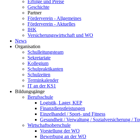
Erfolge und Preise
Geschichte
Partner
Förderverein - Allgemeines
Förderverein - Aktuelles
IHK
Versicherungswirtschaft und WO
News
Organisation
Schulleitungsteam
Sekretariate
Kollegium
Schulpraktikanten
Schulzeiten
Terminkalender
IT an der KS1
Bildungsgänge
Berufsschule
Logistik, Lager, KEP
Finanzdienstleistungen
Einzelhandel / Sport- und Fitness
Gesundheit / Verwaltung / Sozialversicherung / T
Wirtschaftsoberschule
Vorstellung der WO
Bewerbung an der WO