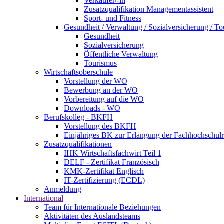
Verkäufer/-in
Zusatzqualifikation Managementassistent
Sport- und Fitness
Gesundheit / Verwaltung / Sozialversicherung / T
Gesundheit
Sozialversicherung
Öffentliche Verwaltung
Tourismus
Wirtschaftsoberschule
Vorstellung der WO
Bewerbung an der WO
Vorbereitung auf die WO
Downloads - WO
Berufskolleg - BKFH
Vorstellung des BKFH
Einjähriges BK zur Erlangung der Fachhochschulr
Zusatzqualifikationen
IHK Wirtschaftsfachwirt Teil 1
DELF - Zertifikat Französisch
KMK-Zertifikat Englisch
IT-Zertifizierung (ECDL)
Anmeldung
International
Team für Internationale Beziehungen
Aktivitäten des Auslandsteams