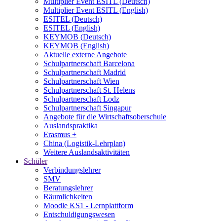
Multiplier Event ESITL (Deutsch)
Multiplier Event ESITL (English)
ESITEL (Deutsch)
ESITEL (English)
KEYMOB (Deutsch)
KEYMOB (English)
Aktuelle externe Angebote
Schulpartnerschaft Barcelona
Schulpartnerschaft Madrid
Schulpartnerschaft Wien
Schulpartnerschaft St. Helens
Schulpartnerschaft Lodz
Schulpartnerschaft Singapur
Angebote für die Wirtschaftsoberschule
Auslandspraktika
Erasmus +
China (Logistik-Lehrplan)
Weitere Auslandsaktivitäten
Schüler
Verbindungslehrer
SMV
Beratungslehrer
Räumlichkeiten
Moodle KS1 - Lernplattform
Entschuldigungswesen