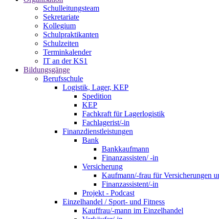
Schulleitungsteam
Sekretariate
Kollegium
Schulpraktikanten
Schulzeiten
Terminkalender
IT an der KS1
Bildungsgänge
Berufsschule
Logistik, Lager, KEP
Spedition
KEP
Fachkraft für Lagerlogistik
Fachlagerist/-in
Finanzdienstleistungen
Bank
Bankkaufmann
Finanzassisten/ -in
Versicherung
Kaufmann/-frau für Versicherungen u
Finanzassistent/-in
Projekt - Podcast
Einzelhandel / Sport- und Fitness
Kauffrau/-mann im Einzelhandel