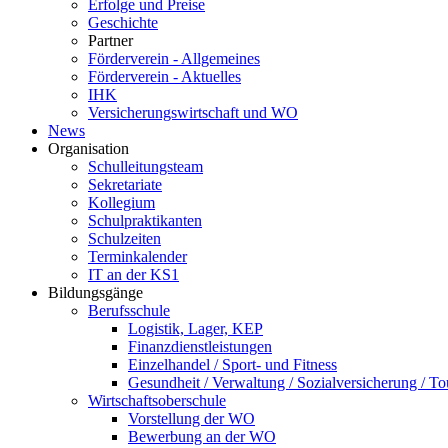
Erfolge und Preise
Geschichte
Partner
Förderverein - Allgemeines
Förderverein - Aktuelles
IHK
Versicherungswirtschaft und WO
News
Organisation
Schulleitungsteam
Sekretariate
Kollegium
Schulpraktikanten
Schulzeiten
Terminkalender
IT an der KS1
Bildungsgänge
Berufsschule
Logistik, Lager, KEP
Finanzdienstleistungen
Einzelhandel / Sport- und Fitness
Gesundheit / Verwaltung / Sozialversicherung / T
Wirtschaftsoberschule
Vorstellung der WO
Bewerbung an der WO