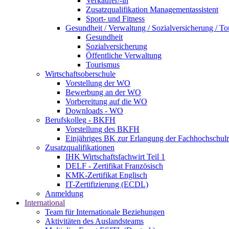
Verkäufer/-in
Zusatzqualifikation Managementassistent
Sport- und Fitness
Gesundheit / Verwaltung / Sozialversicherung / T
Gesundheit
Sozialversicherung
Öffentliche Verwaltung
Tourismus
Wirtschaftsoberschule
Vorstellung der WO
Bewerbung an der WO
Vorbereitung auf die WO
Downloads - WO
Berufskolleg - BKFH
Vorstellung des BKFH
Einjähriges BK zur Erlangung der Fachhochschulr
Zusatzqualifikationen
IHK Wirtschaftsfachwirt Teil 1
DELF - Zertifikat Französisch
KMK-Zertifikat Englisch
IT-Zertifizierung (ECDL)
Anmeldung
International
Team für Internationale Beziehungen
Aktivitäten des Auslandsteams