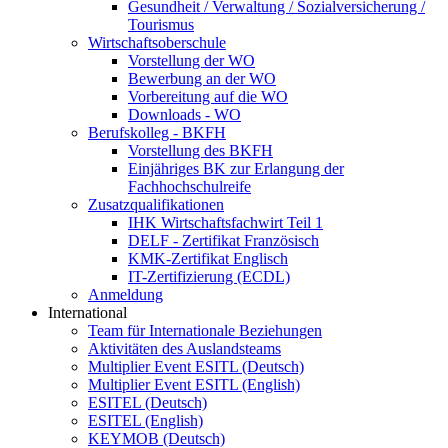
Gesundheit / Verwaltung / Sozialversicherung /
Tourismus
Wirtschaftsoberschule
Vorstellung der WO
Bewerbung an der WO
Vorbereitung auf die WO
Downloads - WO
Berufskolleg - BKFH
Vorstellung des BKFH
Einjähriges BK zur Erlangung der
Fachhochschulreife
Zusatzqualifikationen
IHK Wirtschaftsfachwirt Teil 1
DELF - Zertifikat Französisch
KMK-Zertifikat Englisch
IT-Zertifizierung (ECDL)
Anmeldung
International
Team für Internationale Beziehungen
Aktivitäten des Auslandsteams
Multiplier Event ESITL (Deutsch)
Multiplier Event ESITL (English)
ESITEL (Deutsch)
ESITEL (English)
KEYMOB (Deutsch)