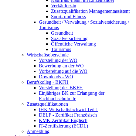
Kauffrau/-mann im Einzelhandel
Verkäufer/-in
Zusatzqualifikation Managementassistent
Sport- und Fitness
Gesundheit / Verwaltung / Sozialversicherung /
Tourismus
Gesundheit
Sozialversicherung
Öffentliche Verwaltung
Tourismus
Wirtschaftsoberschule
Vorstellung der WO
Bewerbung an der WO
Vorbereitung auf die WO
Downloads - WO
Berufskolleg - BKFH
Vorstellung des BKFH
Einjähriges BK zur Erlangung der
Fachhochschulreife
Zusatzqualifikationen
IHK Wirtschaftsfachwirt Teil 1
DELF - Zertifikat Französisch
KMK-Zertifikat Englisch
IT-Zertifizierung (ECDL)
Anmeldung