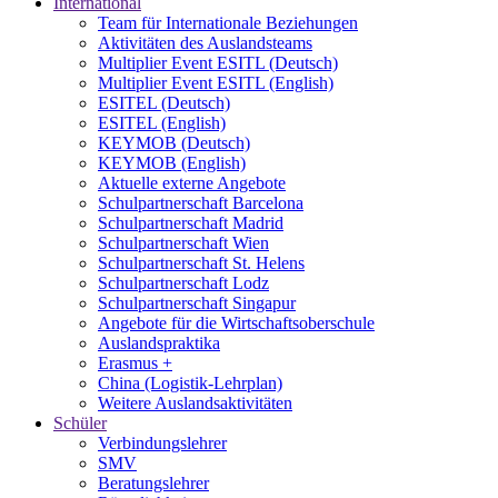
International
Team für Internationale Beziehungen
Aktivitäten des Auslandsteams
Multiplier Event ESITL (Deutsch)
Multiplier Event ESITL (English)
ESITEL (Deutsch)
ESITEL (English)
KEYMOB (Deutsch)
KEYMOB (English)
Aktuelle externe Angebote
Schulpartnerschaft Barcelona
Schulpartnerschaft Madrid
Schulpartnerschaft Wien
Schulpartnerschaft St. Helens
Schulpartnerschaft Lodz
Schulpartnerschaft Singapur
Angebote für die Wirtschaftsoberschule
Auslandspraktika
Erasmus +
China (Logistik-Lehrplan)
Weitere Auslandsaktivitäten
Schüler
Verbindungslehrer
SMV
Beratungslehrer