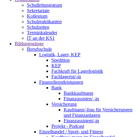
Schulleitungsteam
Sekretariate
Kollegium
Schulpraktikanten
Schulzeiten
Terminkalender
IT an der KS1
Bildungsgänge
Berufsschule
Logistik, Lager, KEP
Spedition
KEP
Fachkraft für Lagerlogistik
Fachlagerist/-in
Finanzdienstleistungen
Bank
Bankkaufmann
Finanzassisten/ -in
Versicherung
Kaufmann/-frau für Versicherungen
und Finanzanlagen
Finanzassistent/-in
Projekt - Podcast
Einzelhandel / Sport- und Fitness