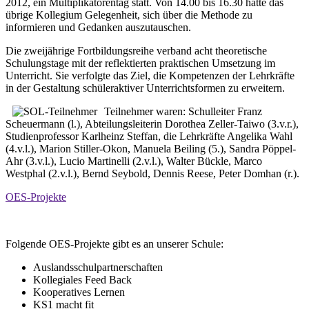
2012, ein Multiplikatorentag statt. Von 14.00 bis 16.30 hatte das
übrige Kollegium Gelegenheit, sich über die Methode zu
informieren und Gedanken auszutauschen.
Die zweijährige Fortbildungsreihe verband acht theoretische
Schulungstage mit der reflektierten praktischen Umsetzung im
Unterricht. Sie verfolgte das Ziel, die Kompetenzen der Lehrkräfte
in der Gestaltung schüleraktiver Unterrichtsformen zu erweitern.
Teilnehmer waren: Schulleiter Franz
Scheuermann (l.), Abteilungsleiterin Dorothea Zeller-Taiwo (3.v.r.),
Studienprofessor Karlheinz Steffan, die Lehrkräfte Angelika Wahl
(4.v.l.), Marion Stiller-Okon, Manuela Beiling (5.), Sandra Pöppel-
Ahr (3.v.l.), Lucio Martinelli (2.v.l.), Walter Bückle, Marco
Westphal (2.v.l.), Bernd Seybold, Dennis Reese, Peter Domhan (r.).
OES-Projekte
Folgende OES-Projekte gibt es an unserer Schule:
Auslandsschulpartnerschaften
Kollegiales Feed Back
Kooperatives Lernen
KS1 macht fit