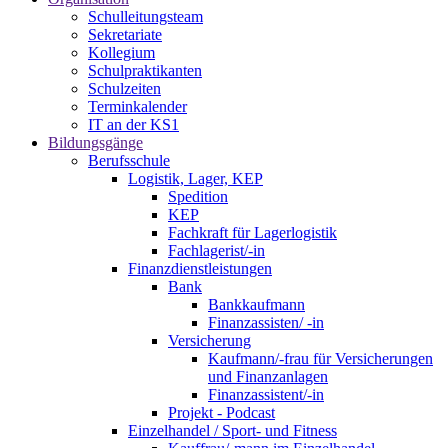
Schulleitungsteam
Sekretariate
Kollegium
Schulpraktikanten
Schulzeiten
Terminkalender
IT an der KS1
Bildungsgänge
Berufsschule
Logistik, Lager, KEP
Spedition
KEP
Fachkraft für Lagerlogistik
Fachlagerist/-in
Finanzdienstleistungen
Bank
Bankkaufmann
Finanzassisten/ -in
Versicherung
Kaufmann/-frau für Versicherungen
und Finanzanlagen
Finanzassistent/-in
Projekt - Podcast
Einzelhandel / Sport- und Fitness