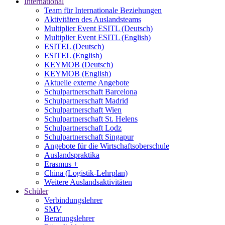
International
Team für Internationale Beziehungen
Aktivitäten des Auslandsteams
Multiplier Event ESITL (Deutsch)
Multiplier Event ESITL (English)
ESITEL (Deutsch)
ESITEL (English)
KEYMOB (Deutsch)
KEYMOB (English)
Aktuelle externe Angebote
Schulpartnerschaft Barcelona
Schulpartnerschaft Madrid
Schulpartnerschaft Wien
Schulpartnerschaft St. Helens
Schulpartnerschaft Lodz
Schulpartnerschaft Singapur
Angebote für die Wirtschaftsoberschule
Auslandspraktika
Erasmus +
China (Logistik-Lehrplan)
Weitere Auslandsaktivitäten
Schüler
Verbindungslehrer
SMV
Beratungslehrer