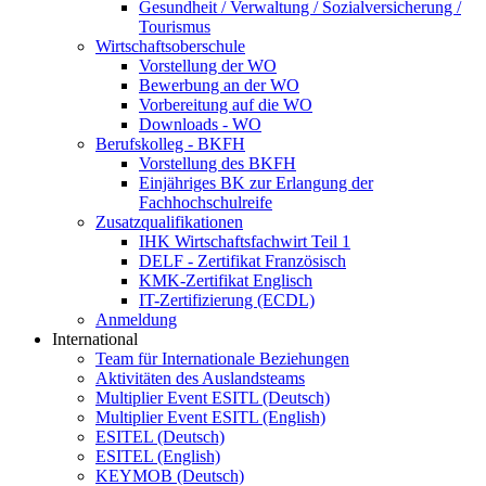
Gesundheit / Verwaltung / Sozialversicherung /
Tourismus
Wirtschaftsoberschule
Vorstellung der WO
Bewerbung an der WO
Vorbereitung auf die WO
Downloads - WO
Berufskolleg - BKFH
Vorstellung des BKFH
Einjähriges BK zur Erlangung der
Fachhochschulreife
Zusatzqualifikationen
IHK Wirtschaftsfachwirt Teil 1
DELF - Zertifikat Französisch
KMK-Zertifikat Englisch
IT-Zertifizierung (ECDL)
Anmeldung
International
Team für Internationale Beziehungen
Aktivitäten des Auslandsteams
Multiplier Event ESITL (Deutsch)
Multiplier Event ESITL (English)
ESITEL (Deutsch)
ESITEL (English)
KEYMOB (Deutsch)