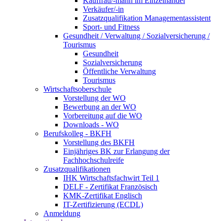
Kauffrau/-mann im Einzelhandel
Verkäufer/-in
Zusatzqualifikation Managementassistent
Sport- und Fitness
Gesundheit / Verwaltung / Sozialversicherung /
Tourismus
Gesundheit
Sozialversicherung
Öffentliche Verwaltung
Tourismus
Wirtschaftsoberschule
Vorstellung der WO
Bewerbung an der WO
Vorbereitung auf die WO
Downloads - WO
Berufskolleg - BKFH
Vorstellung des BKFH
Einjähriges BK zur Erlangung der
Fachhochschulreife
Zusatzqualifikationen
IHK Wirtschaftsfachwirt Teil 1
DELF - Zertifikat Französisch
KMK-Zertifikat Englisch
IT-Zertifizierung (ECDL)
Anmeldung