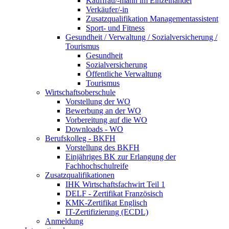
Kauffrau/-mann im Einzelhandel
Verkäufer/-in
Zusatzqualifikation Managementassistent
Sport- und Fitness
Gesundheit / Verwaltung / Sozialversicherung /
Tourismus
Gesundheit
Sozialversicherung
Öffentliche Verwaltung
Tourismus
Wirtschaftsoberschule
Vorstellung der WO
Bewerbung an der WO
Vorbereitung auf die WO
Downloads - WO
Berufskolleg - BKFH
Vorstellung des BKFH
Einjähriges BK zur Erlangung der
Fachhochschulreife
Zusatzqualifikationen
IHK Wirtschaftsfachwirt Teil 1
DELF - Zertifikat Französisch
KMK-Zertifikat Englisch
IT-Zertifizierung (ECDL)
Anmeldung