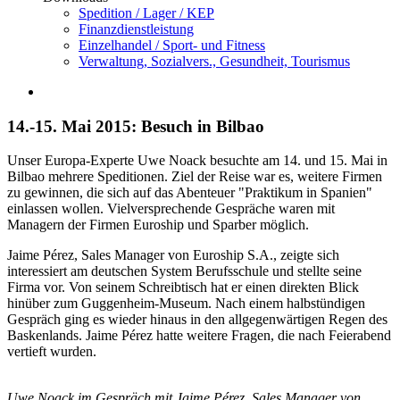
Spedition / Lager / KEP
Finanzdienstleistung
Einzelhandel / Sport- und Fitness
Verwaltung, Sozialvers., Gesundheit, Tourismus
14.-15. Mai 2015: Besuch in Bilbao
Unser Europa-Experte Uwe Noack besuchte am 14. und 15. Mai in
Bilbao mehrere Speditionen. Ziel der Reise war es, weitere Firmen
zu gewinnen, die sich auf das Abenteuer "Praktikum in Spanien"
einlassen wollen. Vielversprechende Gespräche waren mit
Managern der Firmen Euroship und Sparber möglich.
Jaime Pérez, Sales Manager von Euroship S.A., zeigte sich
interessiert am deutschen System Berufsschule und stellte seine
Firma vor. Von seinem Schreibtisch hat er einen direkten Blick
hinüber zum Guggenheim-Museum. Nach einem halbstündigen
Gespräch ging es wieder hinaus in den allgegenwärtigen Regen des
Baskenlands. Jaime Pérez hatte weitere Fragen, die nach Feierabend
vertieft wurden.
Uwe Noack im Gespräch mit Jaime Pérez, Sales Manager von