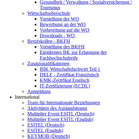
Gesundheit / Verwaltung / Sozialversicherung /
Tourismus
Wirtschaftsoberschule
Vorstellung der WO
Bewerbung an der WO
Vorbereitung auf die WO
Downloads - WO
Berufskolleg - BKFH
Vorstellung des BKFH
Einjähriges BK zur Erlangung der
Fachhochschulreife
Zusatzqualifikationen
IHK Wirtschaftsfachwirt Teil 1
DELF - Zertifikat Französisch
KMK-Zertifikat Englisch
IT-Zertifizierung (ECDL)
Anmeldung
International
Team für Internationale Beziehungen
Aktivitäten des Auslandsteams
Multiplier Event ESITL (Deutsch)
Multiplier Event ESITL (English)
ESITEL (Deutsch)
ESITEL (English)
KEYMOB (Deutsch)