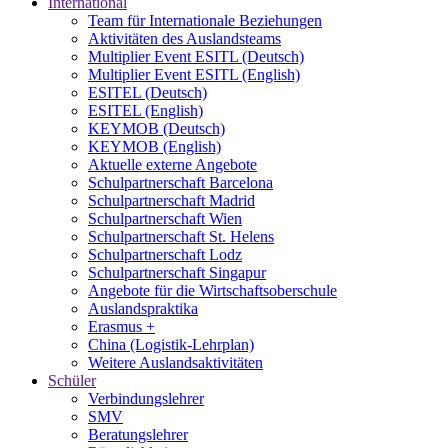
International
Team für Internationale Beziehungen
Aktivitäten des Auslandsteams
Multiplier Event ESITL (Deutsch)
Multiplier Event ESITL (English)
ESITEL (Deutsch)
ESITEL (English)
KEYMOB (Deutsch)
KEYMOB (English)
Aktuelle externe Angebote
Schulpartnerschaft Barcelona
Schulpartnerschaft Madrid
Schulpartnerschaft Wien
Schulpartnerschaft St. Helens
Schulpartnerschaft Lodz
Schulpartnerschaft Singapur
Angebote für die Wirtschaftsoberschule
Auslandspraktika
Erasmus +
China (Logistik-Lehrplan)
Weitere Auslandsaktivitäten
Schüler
Verbindungslehrer
SMV
Beratungslehrer