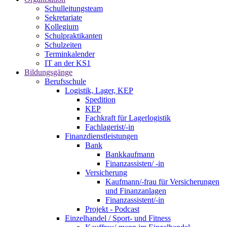
Schulleitungsteam
Sekretariate
Kollegium
Schulpraktikanten
Schulzeiten
Terminkalender
IT an der KS1
Bildungsgänge
Berufsschule
Logistik, Lager, KEP
Spedition
KEP
Fachkraft für Lagerlogistik
Fachlagerist/-in
Finanzdienstleistungen
Bank
Bankkaufmann
Finanzassisten/ -in
Versicherung
Kaufmann/-frau für Versicherungen
und Finanzanlagen
Finanzassistent/-in
Projekt - Podcast
Einzelhandel / Sport- und Fitness