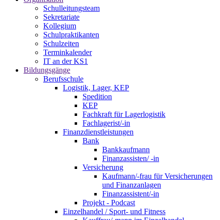
Schulleitungsteam
Sekretariate
Kollegium
Schulpraktikanten
Schulzeiten
Terminkalender
IT an der KS1
Bildungsgänge
Berufsschule
Logistik, Lager, KEP
Spedition
KEP
Fachkraft für Lagerlogistik
Fachlagerist/-in
Finanzdienstleistungen
Bank
Bankkaufmann
Finanzassisten/ -in
Versicherung
Kaufmann/-frau für Versicherungen
und Finanzanlagen
Finanzassistent/-in
Projekt - Podcast
Einzelhandel / Sport- und Fitness