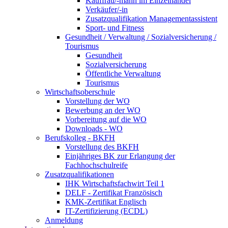
Kauffrau/-mann im Einzelhandel
Verkäufer/-in
Zusatzqualifikation Managementassistent
Sport- und Fitness
Gesundheit / Verwaltung / Sozialversicherung /
Tourismus
Gesundheit
Sozialversicherung
Öffentliche Verwaltung
Tourismus
Wirtschaftsoberschule
Vorstellung der WO
Bewerbung an der WO
Vorbereitung auf die WO
Downloads - WO
Berufskolleg - BKFH
Vorstellung des BKFH
Einjähriges BK zur Erlangung der
Fachhochschulreife
Zusatzqualifikationen
IHK Wirtschaftsfachwirt Teil 1
DELF - Zertifikat Französisch
KMK-Zertifikat Englisch
IT-Zertifizierung (ECDL)
Anmeldung