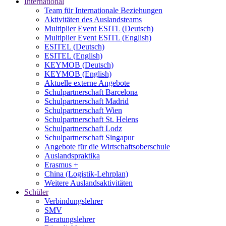
International
Team für Internationale Beziehungen
Aktivitäten des Auslandsteams
Multiplier Event ESITL (Deutsch)
Multiplier Event ESITL (English)
ESITEL (Deutsch)
ESITEL (English)
KEYMOB (Deutsch)
KEYMOB (English)
Aktuelle externe Angebote
Schulpartnerschaft Barcelona
Schulpartnerschaft Madrid
Schulpartnerschaft Wien
Schulpartnerschaft St. Helens
Schulpartnerschaft Lodz
Schulpartnerschaft Singapur
Angebote für die Wirtschaftsoberschule
Auslandspraktika
Erasmus +
China (Logistik-Lehrplan)
Weitere Auslandsaktivitäten
Schüler
Verbindungslehrer
SMV
Beratungslehrer