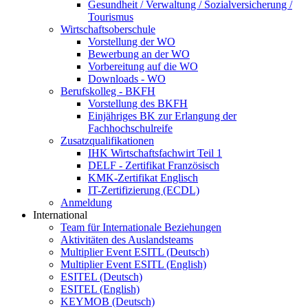
Gesundheit / Verwaltung / Sozialversicherung /
Tourismus
Wirtschaftsoberschule
Vorstellung der WO
Bewerbung an der WO
Vorbereitung auf die WO
Downloads - WO
Berufskolleg - BKFH
Vorstellung des BKFH
Einjähriges BK zur Erlangung der
Fachhochschulreife
Zusatzqualifikationen
IHK Wirtschaftsfachwirt Teil 1
DELF - Zertifikat Französisch
KMK-Zertifikat Englisch
IT-Zertifizierung (ECDL)
Anmeldung
International
Team für Internationale Beziehungen
Aktivitäten des Auslandsteams
Multiplier Event ESITL (Deutsch)
Multiplier Event ESITL (English)
ESITEL (Deutsch)
ESITEL (English)
KEYMOB (Deutsch)