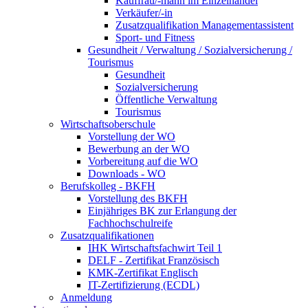
Kauffrau/-mann im Einzelhandel
Verkäufer/-in
Zusatzqualifikation Managementassistent
Sport- und Fitness
Gesundheit / Verwaltung / Sozialversicherung /
Tourismus
Gesundheit
Sozialversicherung
Öffentliche Verwaltung
Tourismus
Wirtschaftsoberschule
Vorstellung der WO
Bewerbung an der WO
Vorbereitung auf die WO
Downloads - WO
Berufskolleg - BKFH
Vorstellung des BKFH
Einjähriges BK zur Erlangung der
Fachhochschulreife
Zusatzqualifikationen
IHK Wirtschaftsfachwirt Teil 1
DELF - Zertifikat Französisch
KMK-Zertifikat Englisch
IT-Zertifizierung (ECDL)
Anmeldung