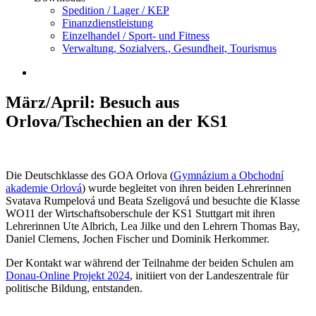
Spedition / Lager / KEP
Finanzdienstleistung
Einzelhandel / Sport- und Fitness
Verwaltung, Sozialvers., Gesundheit, Tourismus
März/April: Besuch aus
Orlova/Tschechien an der KS1
Die Deutschklasse des GOA Orlova (
Gymnázium a Obchodní
akademie Orlová
) wurde begleitet von ihren beiden Lehrerinnen
Svatava Rumpelová und Beata Szeligová und besuchte die Klasse
WO11 der Wirtschaftsoberschule der KS1 Stuttgart mit ihren
Lehrerinnen Ute Albrich, Lea Jilke und den Lehrern Thomas Bay,
Daniel Clemens, Jochen Fischer und Dominik Herkommer.
Der Kontakt war während der Teilnahme der beiden Schulen am
Donau-Online Projekt 2024
, initiiert von der Landeszentrale für
politische Bildung, entstanden.