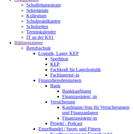
Schulleitungsteam
Sekretariate
Kollegium
Schulpraktikanten
Schulzeiten
Terminkalender
IT an der KS1
Bildungsgänge
Berufsschule
Logistik, Lager, KEP
Spedition
KEP
Fachkraft für Lagerlogistik
Fachlagerist/-in
Finanzdienstleistungen
Bank
Bankkaufmann
Finanzassisten/ -in
Versicherung
Kaufmann/-frau für Versicherungen
und Finanzanlagen
Finanzassistent/-in
Projekt - Podcast
Einzelhandel / Sport- und Fitness