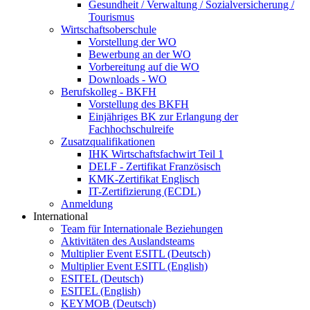
Gesundheit / Verwaltung / Sozialversicherung /
Tourismus
Wirtschaftsoberschule
Vorstellung der WO
Bewerbung an der WO
Vorbereitung auf die WO
Downloads - WO
Berufskolleg - BKFH
Vorstellung des BKFH
Einjähriges BK zur Erlangung der
Fachhochschulreife
Zusatzqualifikationen
IHK Wirtschaftsfachwirt Teil 1
DELF - Zertifikat Französisch
KMK-Zertifikat Englisch
IT-Zertifizierung (ECDL)
Anmeldung
International
Team für Internationale Beziehungen
Aktivitäten des Auslandsteams
Multiplier Event ESITL (Deutsch)
Multiplier Event ESITL (English)
ESITEL (Deutsch)
ESITEL (English)
KEYMOB (Deutsch)