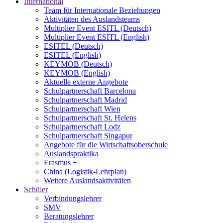
International
Team für Internationale Beziehungen
Aktivitäten des Auslandsteams
Multiplier Event ESITL (Deutsch)
Multiplier Event ESITL (English)
ESITEL (Deutsch)
ESITEL (English)
KEYMOB (Deutsch)
KEYMOB (English)
Aktuelle externe Angebote
Schulpartnerschaft Barcelona
Schulpartnerschaft Madrid
Schulpartnerschaft Wien
Schulpartnerschaft St. Helens
Schulpartnerschaft Lodz
Schulpartnerschaft Singapur
Angebote für die Wirtschaftsoberschule
Auslandspraktika
Erasmus +
China (Logistik-Lehrplan)
Weitere Auslandsaktivitäten
Schüler
Verbindungslehrer
SMV
Beratungslehrer