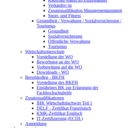
Kauffrau/-mann im Einzelhandel
Verkäufer/-in
Zusatzqualifikation Managementassistent
Sport- und Fitness
Gesundheit / Verwaltung / Sozialversicherung /
Tourismus
Gesundheit
Sozialversicherung
Öffentliche Verwaltung
Tourismus
Wirtschaftsoberschule
Vorstellung der WO
Bewerbung an der WO
Vorbereitung auf die WO
Downloads - WO
Berufskolleg - BKFH
Vorstellung des BKFH
Einjähriges BK zur Erlangung der
Fachhochschulreife
Zusatzqualifikationen
IHK Wirtschaftsfachwirt Teil 1
DELF - Zertifikat Französisch
KMK-Zertifikat Englisch
IT-Zertifizierung (ECDL)
Anmeldung