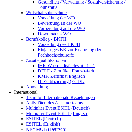
Gesundheit / Verwaltung / Sozialversicherung /
Tourismus
Wirtschaftsoberschule
Vorstellung der WO
Bewerbung an der WO
Vorbereitung auf die WO
Downloads - WO
Berufskolleg - BKFH
Vorstellung des BKFH
Einjähriges BK zur Erlangung der
Fachhochschulreife
Zusatzqualifikationen
IHK Wirtschaftsfachwirt Teil 1
DELF - Zertifikat Französisch
KMK-Zertifikat Englisch
IT-Zertifizierung (ECDL)
Anmeldung
International
Team für Internationale Beziehungen
Aktivitäten des Auslandsteams
Multiplier Event ESITL (Deutsch)
Multiplier Event ESITL (English)
ESITEL (Deutsch)
ESITEL (English)
KEYMOB (Deutsch)