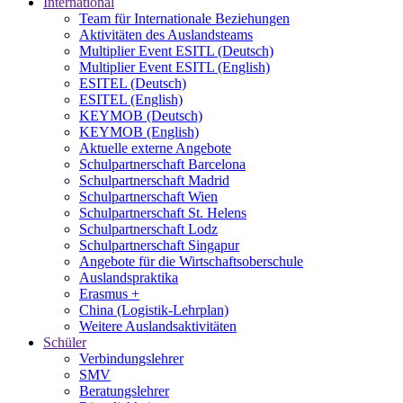
International
Team für Internationale Beziehungen
Aktivitäten des Auslandsteams
Multiplier Event ESITL (Deutsch)
Multiplier Event ESITL (English)
ESITEL (Deutsch)
ESITEL (English)
KEYMOB (Deutsch)
KEYMOB (English)
Aktuelle externe Angebote
Schulpartnerschaft Barcelona
Schulpartnerschaft Madrid
Schulpartnerschaft Wien
Schulpartnerschaft St. Helens
Schulpartnerschaft Lodz
Schulpartnerschaft Singapur
Angebote für die Wirtschaftsoberschule
Auslandspraktika
Erasmus +
China (Logistik-Lehrplan)
Weitere Auslandsaktivitäten
Schüler
Verbindungslehrer
SMV
Beratungslehrer