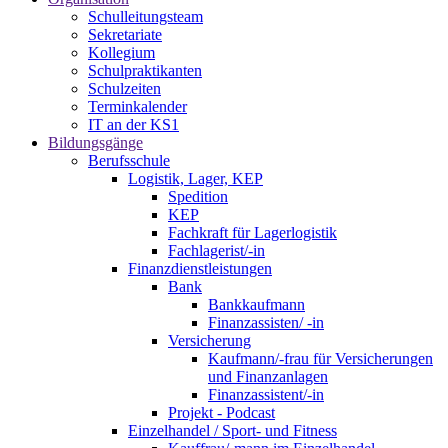
Schulleitungsteam
Sekretariate
Kollegium
Schulpraktikanten
Schulzeiten
Terminkalender
IT an der KS1
Bildungsgänge
Berufsschule
Logistik, Lager, KEP
Spedition
KEP
Fachkraft für Lagerlogistik
Fachlagerist/-in
Finanzdienstleistungen
Bank
Bankkaufmann
Finanzassisten/ -in
Versicherung
Kaufmann/-frau für Versicherungen
und Finanzanlagen
Finanzassistent/-in
Projekt - Podcast
Einzelhandel / Sport- und Fitness