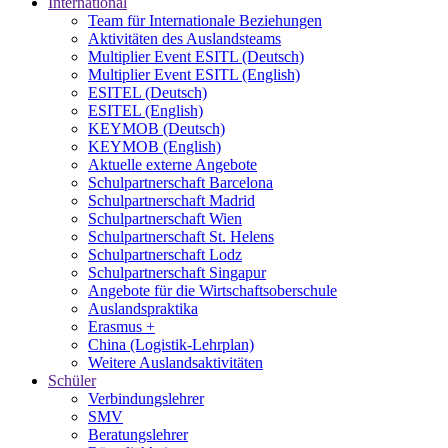
International
Team für Internationale Beziehungen
Aktivitäten des Auslandsteams
Multiplier Event ESITL (Deutsch)
Multiplier Event ESITL (English)
ESITEL (Deutsch)
ESITEL (English)
KEYMOB (Deutsch)
KEYMOB (English)
Aktuelle externe Angebote
Schulpartnerschaft Barcelona
Schulpartnerschaft Madrid
Schulpartnerschaft Wien
Schulpartnerschaft St. Helens
Schulpartnerschaft Lodz
Schulpartnerschaft Singapur
Angebote für die Wirtschaftsoberschule
Auslandspraktika
Erasmus +
China (Logistik-Lehrplan)
Weitere Auslandsaktivitäten
Schüler
Verbindungslehrer
SMV
Beratungslehrer