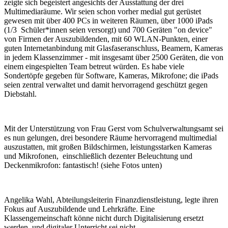
zeigte sich begeistert angesichts der Ausstattung der drei
Multimediaräume. Wir seien schon vorher medial gut gerüstet
gewesen mit über 400 PCs in weiteren Räumen, über 1000 iPads
(1/3 Schüler*innen seien versorgt) und 700 Geräten "on device"
von Firmen der Auszubildenden, mit 60 WLAN-Punkten, einer
guten Internetanbindung mit Glasfaseranschluss, Beamern, Kameras
in jedem Klassenzimmer - mit insgesamt über 2500 Geräten, die von
einem eingespielten Team betreut würden. Es habe viele
Sondertöpfe gegeben für Software, Kameras, Mikrofone; die iPads
seien zentral verwaltet und damit hervorragend geschützt gegen
Diebstahl.
Mit der Unterstützung von Frau Gerst vom Schulverwaltungsamt sei
es nun gelungen, drei besondere Räume hervorragend multimedial
auszustatten, mit großen Bildschirmen, leistungsstarken Kameras
und Mikrofonen, einschließlich dezenter Beleuchtung und
Deckenmikrofon: fantastisch! (siehe Fotos unten)
Angelika Wahl, Abteilungsleiterin Finanzdienstleistung, legte ihren
Fokus auf Auszubildende und Lehrkräfte. Eine
Klassengemeinschaft könne nicht durch Digitalisierung ersetzt
werden, und digitaler Unterricht sei nicht