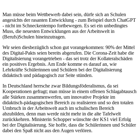
Man müsse beim Wettbewerb dabei sein, dürfe sich an Schulen
angesichts der rasanten Entwicklung - zum Beispiel durch ChatGPT
- nicht im Schneckentempo fortbewegen. Es sei ein unbedingtes
Muss, die neuesten Entwicklungen aus der Arbeitswelt in
(Berufs)Schulen hineinzutragen.
Wir seien diesbezüglich schon gut vorangekommen: 90% der Mittel
des Digital-Pakts seien bereits abgerufen. Die Corona-Zeit habe die
Digitalisierung vorangetrieben - das sei trotz der Kollateralschäden
ein positives Ergebnis. Am Ende komme es darauf an, wie
Lehrkräfte Schülerinnen und Schülern bei der Digitalisierung
didaktisch und pädagogisch zur Seite stünden.
In Deutschland herrsche zwar Bildungsföderalismus, da sei
Kooperationen gefragt; man müsse in einem offenen Schlagabtausch
alle Stärken zusammenwerfen, um innovative Projekte im
didaktisch-pädagogischen Bereich zu realisieren und so den totalen
Umbruch in der Arbeitswelt auch im schulischen Bereich
abzubilden, denn man werde nicht mehr in die alte Tafelwelt
zurückkehren. Ministerin Schopper wünschte der KS1 viel Erfolg
bei der Digitalisierung. Sie hoffe, dass die Schülerinnen und Schüler
dabei den Spaß nicht aus den Augen verlören.