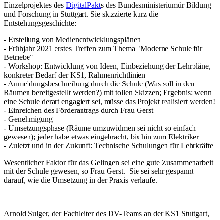
Einzelprojektes des
DigitalPakt
s des Bundesministeriumür Bildung
und Forschung in Stuttgart. Sie skizzierte kurz die
Entstehungsgeschichte:
- Erstellung von Medienentwicklungsplänen
- Frühjahr 2021 erstes Treffen zum Thema "Moderne Schule für
Betriebe"
- Workshop: Entwicklung von Ideen, Einbeziehung der Lehrpläne,
konkreter Bedarf der KS1, Rahmenrichtlinien
- Anmeldungsbeschreibung durch die Schule (Was soll in den
Räumen bereitgestellt werden?) mit tollen Skizzen; Ergebnis: wenn
eine Schule derart engagiert sei, müsse das Projekt realisiert werden!
- Einreichen des Förderantrags durch Frau Gerst
- Genehmigung
- Umsetzungsphase (Räume umzuwidmen sei nicht so einfach
gewesen); jeder habe etwas eingebracht, bis hin zum Elektriker
- Zuletzt und in der Zukunft: Technische Schulungen für Lehrkräfte
Wesentlicher Faktor für das Gelingen sei eine gute Zusammenarbeit
mit der Schule gewesen, so Frau Gerst. Sie sei sehr gespannt
darauf, wie die Umsetzung in der Praxis verlaufe.
Arnold Sulger, der Fachleiter des DV-Teams an der KS1 Stuttgart,