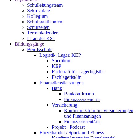
Schulleitungsteam
Sekretariate
Kollegium
Schulpraktikanten
Schulzeiten
Terminkalender
IT an der KS1
Bildungsgänge
Berufsschule
Logistik, Lager, KEP
Spedition
KEP
Fachkraft für Lagerlogistik
Fachlagerist/-in
Finanzdienstleistungen
Bank
Bankkaufmann
Finanzassisten/ -in
Versicherung
Kaufmann/-frau für Versicherungen
und Finanzanlagen
Finanzassistent/-in
Projekt - Podcast
Einzelhandel / Sport- und Fitness