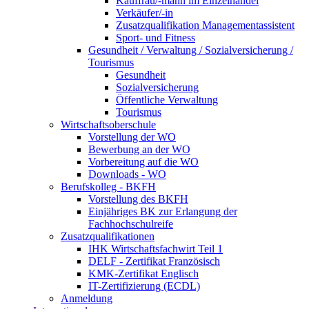
Kauffrau/-mann im Einzelhandel
Verkäufer/-in
Zusatzqualifikation Managementassistent
Sport- und Fitness
Gesundheit / Verwaltung / Sozialversicherung /
Tourismus
Gesundheit
Sozialversicherung
Öffentliche Verwaltung
Tourismus
Wirtschaftsoberschule
Vorstellung der WO
Bewerbung an der WO
Vorbereitung auf die WO
Downloads - WO
Berufskolleg - BKFH
Vorstellung des BKFH
Einjähriges BK zur Erlangung der
Fachhochschulreife
Zusatzqualifikationen
IHK Wirtschaftsfachwirt Teil 1
DELF - Zertifikat Französisch
KMK-Zertifikat Englisch
IT-Zertifizierung (ECDL)
Anmeldung