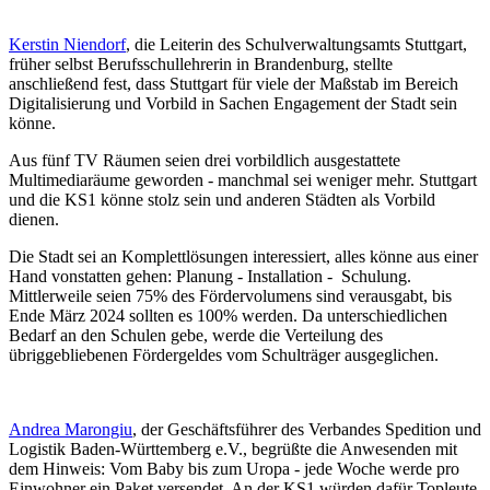
Kerstin Niendorf
, die Leiterin des Schulverwaltungsamts Stuttgart,
früher selbst Berufsschullehrerin in Brandenburg, stellte
anschließend fest, dass Stuttgart für viele der Maßstab im Bereich
Digitalisierung und Vorbild in Sachen Engagement der Stadt sein
könne.
Aus fünf TV Räumen seien drei vorbildlich ausgestattete
Multimediaräume geworden - manchmal sei weniger mehr. Stuttgart
und die KS1 könne stolz sein und anderen Städten als Vorbild
dienen.
Die Stadt sei an Komplettlösungen interessiert, alles könne aus einer
Hand vonstatten gehen: Planung - Installation - Schulung.
Mittlerweile seien 75% des Fördervolumens sind verausgabt, bis
Ende März 2024 sollten es 100% werden. Da unterschiedlichen
Bedarf an den Schulen gebe, werde die Verteilung des
übriggebliebenen Fördergeldes vom Schulträger ausgeglichen.
Andrea Marongiu
, der Geschäftsführer des Verbandes Spedition und
Logistik Baden-Württemberg e.V., begrüßte die Anwesenden mit
dem Hinweis: Vom Baby bis zum Uropa - jede Woche werde pro
Einwohner ein Paket versendet. An der KS1 würden dafür Topleute