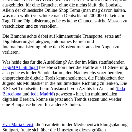
ausgebildet, für eine Branche, ohne die nichts läuft: die Logistik.
Allein der chinesische Online-Shop Temu (man mag davon halten,
was man wolle) verschicke nach Deutschland 200.000 Pakete am
Tag. Ohne Digitalisierung gebe es keine Chance, solche Massen zu
verschicken und zu verzollen.
Die Branche achte dabei auf klimaneutrale Transporte, setze auf
Digitalisierungsstrategien, autonomes Fahren und
Internationalisierung, ohne den Kostendruck aus den Augen zu
verlieren.
Was heiße das für die Ausbildung? An der im März stattfindenden
LogiMAT Stuttgart
bestehe schon über die Hälfte aus IT-Steuerung,
also gehe es in der Schule darum, den Nachwuchs vorzubereiten,
entsprechende digitale Tools kennenzulernen, die Fähigkeiten der
Jugend als Multitasker in die multimediale Richtung zu lenken. Die
KS1 sei Trendsetter beim Austausch von Azubis im Ausland (
feda
Barcelona
und
feda Madrid
) gewesen - hier, im multimedialen
digitalen Bereich, könne sie jetzt auch Trends setzen und wieder
eine Blaupause liefern für andere Schulen.
Eva-Maria Gerst
, die Teamleiterin der Medienentwicklungsplanung
Stuttgart, freute sich über die Umsetzung dieses größten