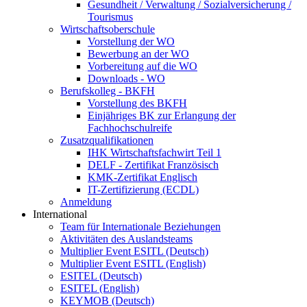
Gesundheit / Verwaltung / Sozialversicherung /
Tourismus
Wirtschaftsoberschule
Vorstellung der WO
Bewerbung an der WO
Vorbereitung auf die WO
Downloads - WO
Berufskolleg - BKFH
Vorstellung des BKFH
Einjähriges BK zur Erlangung der
Fachhochschulreife
Zusatzqualifikationen
IHK Wirtschaftsfachwirt Teil 1
DELF - Zertifikat Französisch
KMK-Zertifikat Englisch
IT-Zertifizierung (ECDL)
Anmeldung
International
Team für Internationale Beziehungen
Aktivitäten des Auslandsteams
Multiplier Event ESITL (Deutsch)
Multiplier Event ESITL (English)
ESITEL (Deutsch)
ESITEL (English)
KEYMOB (Deutsch)