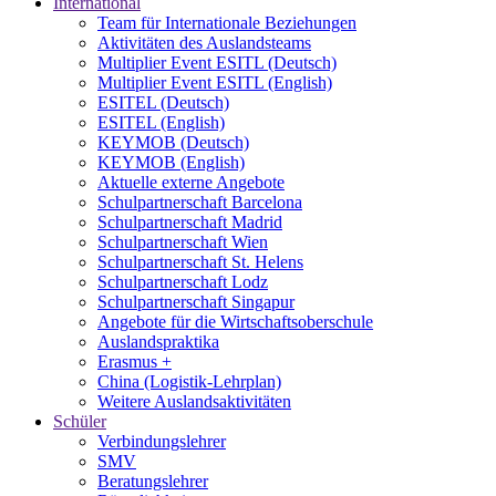
International
Team für Internationale Beziehungen
Aktivitäten des Auslandsteams
Multiplier Event ESITL (Deutsch)
Multiplier Event ESITL (English)
ESITEL (Deutsch)
ESITEL (English)
KEYMOB (Deutsch)
KEYMOB (English)
Aktuelle externe Angebote
Schulpartnerschaft Barcelona
Schulpartnerschaft Madrid
Schulpartnerschaft Wien
Schulpartnerschaft St. Helens
Schulpartnerschaft Lodz
Schulpartnerschaft Singapur
Angebote für die Wirtschaftsoberschule
Auslandspraktika
Erasmus +
China (Logistik-Lehrplan)
Weitere Auslandsaktivitäten
Schüler
Verbindungslehrer
SMV
Beratungslehrer