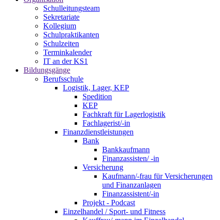
Schulleitungsteam
Sekretariate
Kollegium
Schulpraktikanten
Schulzeiten
Terminkalender
IT an der KS1
Bildungsgänge
Berufsschule
Logistik, Lager, KEP
Spedition
KEP
Fachkraft für Lagerlogistik
Fachlagerist/-in
Finanzdienstleistungen
Bank
Bankkaufmann
Finanzassisten/ -in
Versicherung
Kaufmann/-frau für Versicherungen
und Finanzanlagen
Finanzassistent/-in
Projekt - Podcast
Einzelhandel / Sport- und Fitness