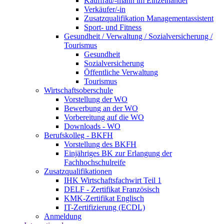
Kauffrau/-mann im Einzelhandel
Verkäufer/-in
Zusatzqualifikation Managementassistent
Sport- und Fitness
Gesundheit / Verwaltung / Sozialversicherung /
Tourismus
Gesundheit
Sozialversicherung
Öffentliche Verwaltung
Tourismus
Wirtschaftsoberschule
Vorstellung der WO
Bewerbung an der WO
Vorbereitung auf die WO
Downloads - WO
Berufskolleg - BKFH
Vorstellung des BKFH
Einjähriges BK zur Erlangung der
Fachhochschulreife
Zusatzqualifikationen
IHK Wirtschaftsfachwirt Teil 1
DELF - Zertifikat Französisch
KMK-Zertifikat Englisch
IT-Zertifizierung (ECDL)
Anmeldung