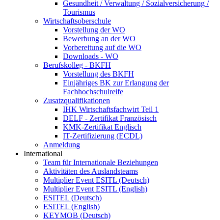
Gesundheit / Verwaltung / Sozialversicherung /
Tourismus
Wirtschaftsoberschule
Vorstellung der WO
Bewerbung an der WO
Vorbereitung auf die WO
Downloads - WO
Berufskolleg - BKFH
Vorstellung des BKFH
Einjähriges BK zur Erlangung der
Fachhochschulreife
Zusatzqualifikationen
IHK Wirtschaftsfachwirt Teil 1
DELF - Zertifikat Französisch
KMK-Zertifikat Englisch
IT-Zertifizierung (ECDL)
Anmeldung
International
Team für Internationale Beziehungen
Aktivitäten des Auslandsteams
Multiplier Event ESITL (Deutsch)
Multiplier Event ESITL (English)
ESITEL (Deutsch)
ESITEL (English)
KEYMOB (Deutsch)